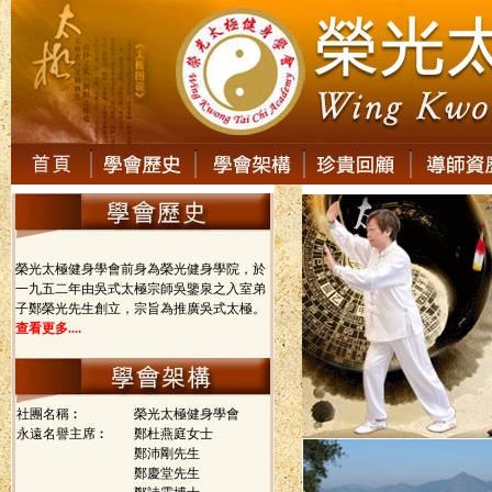
榮光太極健身學會前身為榮光健身學院，於
一九五二年由吳式太極宗師吳鑒泉之入室弟
子鄭榮光先生創立，宗旨為推廣吳式太極。
查看更多....
社團名稱︰
榮光太極健身學會
永遠名譽主席︰
鄭杜燕庭女士
鄭沛剛先生
鄭慶堂先生